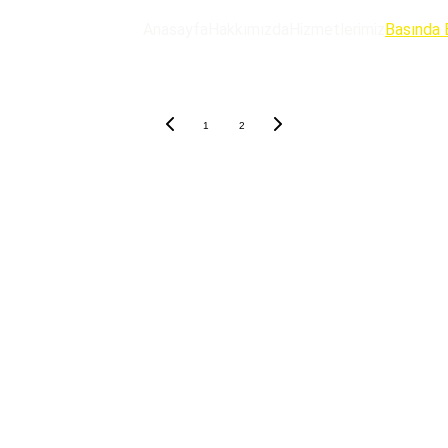
Anasayfa
Hakkımızda
Hizmetlerimiz
Basında 
1
2